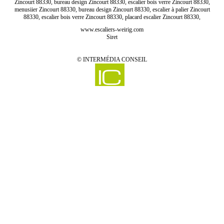
Zincourt 88330, bureau design Zincourt 88330, escalier bois verre Zincourt 88330,
menusiier Zincourt 88330, bureau design Zincourt 88330, escalier à palier Zincourt
88330, escalier bois verre Zincourt 88330, placard escalier Zincourt 88330,
www.escaliers-weirig.com
Siret
©
INTERMÉDIA CONSEIL