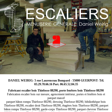
DANIEL WEIRIG- 5 rue Laurenceau Bompard - 55000 GUERPONT- Tél.
03.29.78.66.16 Port. 06.65.52.84.35
Fabricant escalier bois Thiefosse 88290, porte fenêtres bois Thiefosse 88290
Fabrication escalier bois sur mesure, agencement intérieur, portes et fenêtres bois et
parquet massif
parquet bâton rompu Thiefosse 88290, dressing Thiefosse 88290, bibiliothèque bois
Thiefosse 88290, escalier droit Thiefosse 88290, étagères bois Thiefosse 88290, parquet
bâton rompu Thiefosse 88290, garde-corps Thiefosse 88290, parquet chevron Thiefosse