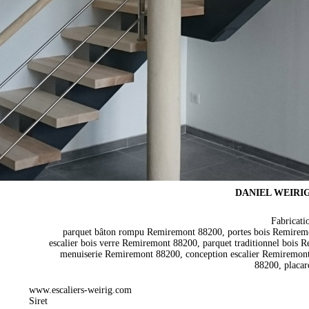
DANIEL WEIRIG- 
Fabricati
parquet bâton rompu Remiremont 88200, portes bois Remiremo
escalier bois verre Remiremont 88200, parquet traditionnel bois
menuiserie Remiremont 88200, conception escalier Remiremon
88200, placar
www.escaliers-weirig.com
Siret