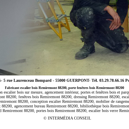
5 rue Laurenceau Bompard - 55000 GUERPONT- Tél. 03.29.78.66.16 Port
Fabricant escalier bois Remiremont 88200, porte fenêtres bois Remiremont 88200
on escalier bois sur mesure, agencement intérieur, portes et fenêtres bois et parq
nt 88200, fenêtres bois Remiremont 88200, dressing Remiremont 88200, esca
 Remiremont 88200, conception escalier Remiremont 88200, mobilier de range
t 88200, agencement bureau Remiremont 88200, bibiliothèque bois Remirem
d Remiremont 88200, portes bois Remiremont 88200, escalier bois verre Rem
©
INTERMÉDIA CONSEIL