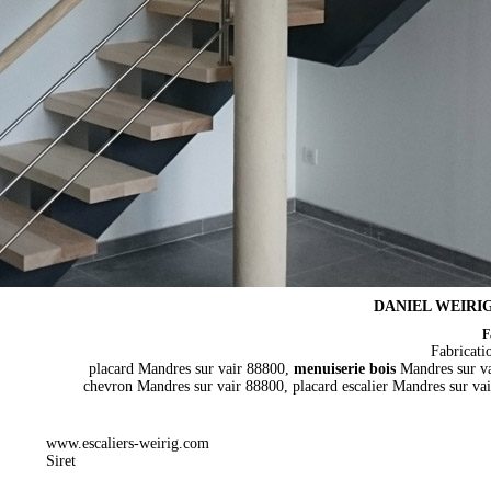
DANIEL WEIRIG- 
F
Fabricati
placard Mandres sur vair 88800,
menuiserie bois
Mandres sur va
chevron Mandres sur vair 88800, placard escalier Mandres sur v
www.escaliers-weirig.com
Siret