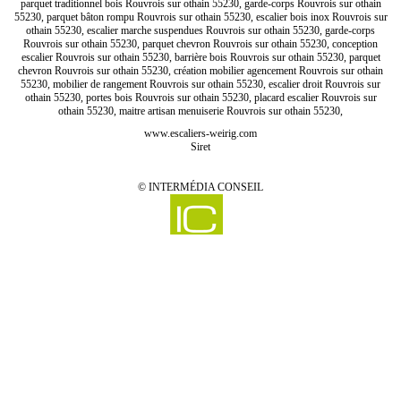
parquet traditionnel bois Rouvrois sur othain 55230, garde-corps Rouvrois sur othain
55230, parquet bâton rompu Rouvrois sur othain 55230, escalier bois inox Rouvrois sur
othain 55230, escalier marche suspendues Rouvrois sur othain 55230, garde-corps
Rouvrois sur othain 55230, parquet chevron Rouvrois sur othain 55230, conception
escalier Rouvrois sur othain 55230, barrière bois Rouvrois sur othain 55230, parquet
chevron Rouvrois sur othain 55230, création mobilier agencement Rouvrois sur othain
55230, mobilier de rangement Rouvrois sur othain 55230, escalier droit Rouvrois sur
othain 55230, portes bois Rouvrois sur othain 55230, placard escalier Rouvrois sur
othain 55230, maitre artisan menuiserie Rouvrois sur othain 55230,
www.escaliers-weirig.com
Siret
©
INTERMÉDIA CONSEIL