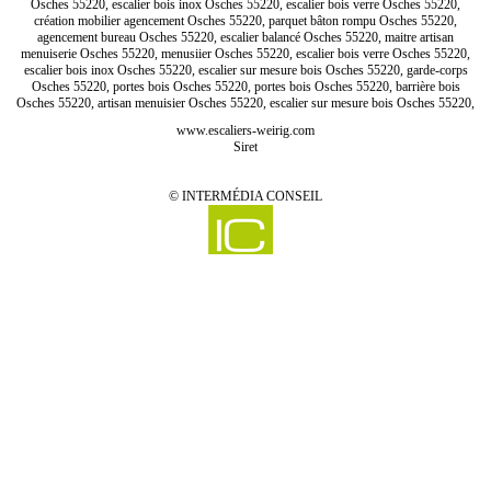
Osches 55220, escalier bois inox Osches 55220, escalier bois verre Osches 55220,
création mobilier agencement Osches 55220, parquet bâton rompu Osches 55220,
agencement bureau Osches 55220, escalier balancé Osches 55220, maitre artisan
menuiserie Osches 55220, menusiier Osches 55220, escalier bois verre Osches 55220,
escalier bois inox Osches 55220, escalier sur mesure bois Osches 55220, garde-corps
Osches 55220, portes bois Osches 55220, portes bois Osches 55220, barrière bois
Osches 55220, artisan menuisier Osches 55220, escalier sur mesure bois Osches 55220,
www.escaliers-weirig.com
Siret
©
INTERMÉDIA CONSEIL