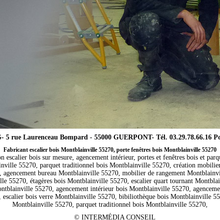
5 rue Laurenceau Bompard - 55000 GUERPONT- Tél. 03.29.78.66.16 Port
Fabricant escalier bois Montblainville 55270, porte fenêtres bois Montblainville 55270
on escalier bois sur mesure, agencement intérieur, portes et fenêtres bois et parq
inville 55270, parquet traditionnel bois Montblainville 55270, création mobil
70, agencement bureau Montblainville 55270, mobilier de rangement Montblainvi
le 55270, étagères bois Montblainville 55270, escalier quart tournant Montblai
blainville 55270, agencement intérieur bois Montblainville 55270, agencement
 escalier bois verre Montblainville 55270, bibiliothèque bois Montblainville 5
Montblainville 55270, parquet traditionnel bois Montblainville 55270,
©
INTERMÉDIA CONSEIL