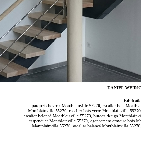
DANIEL WEIRIG- 
Fabricati
parquet chevron Montblainville 55270, escalier bois Montbla
Montblainville 55270, escalier bois verre Montblainville 552
escalier balancé Montblainville 55270, bureau design Montblainvil
suspendues Montblainville 55270, agencement armoire bois Mont
Montblainville 55270, escalier balancé Montblainville 55270,