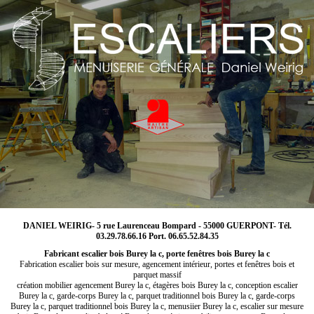
DANIEL WEIRIG- 5 rue Laurenceau Bompard - 55000 GUERPONT- Tél.
03.29.78.66.16 Port. 06.65.52.84.35
Fabricant escalier bois Burey la c, porte fenêtres bois Burey la c
Fabrication escalier bois sur mesure, agencement intérieur, portes et fenêtres bois et
parquet massif
création mobilier agencement Burey la c, étagères bois Burey la c, conception escalier
Burey la c, garde-corps Burey la c, parquet traditionnel bois Burey la c, garde-corps
Burey la c, parquet traditionnel bois Burey la c, menusiier Burey la c, escalier sur mesure