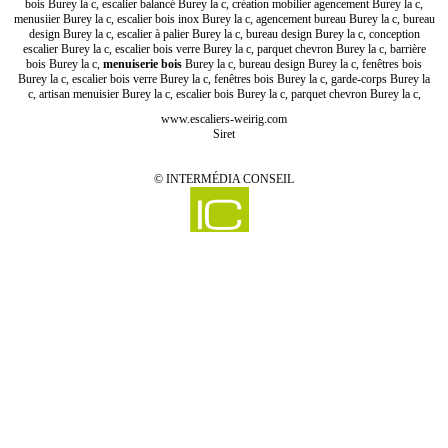
bois Burey la c, escalier balancé Burey la c, création mobilier agencement Burey la c,
menusiier Burey la c, escalier bois inox Burey la c, agencement bureau Burey la c, bureau
design Burey la c, escalier à palier Burey la c, bureau design Burey la c, conception
escalier Burey la c, escalier bois verre Burey la c, parquet chevron Burey la c, barrière
bois Burey la c,
menuiserie bois
Burey la c, bureau design Burey la c, fenêtres bois
Burey la c, escalier bois verre Burey la c, fenêtres bois Burey la c, garde-corps Burey la
c, artisan menuisier Burey la c, escalier bois Burey la c, parquet chevron Burey la c,
www.escaliers-weirig.com
Siret
©
INTERMÉDIA CONSEIL