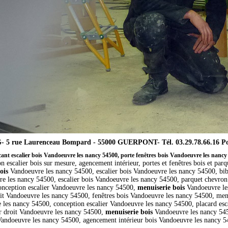
5 rue Laurenceau Bompard - 55000 GUERPONT- Tél. 03.29.78.66.16 Port
cant escalier bois Vandoeuvre les nancy 54500, porte fenêtres bois Vandoeuvre les nancy
on escalier bois sur mesure, agencement intérieur, portes et fenêtres bois et parq
ois
Vandoeuvre les nancy 54500, escalier bois Vandoeuvre les nancy 54500, bib
e les nancy 54500, escalier bois Vandoeuvre les nancy 54500, parquet chevron
onception escalier Vandoeuvre les nancy 54500,
menuiserie bois
Vandoeuvre les
roit Vandoeuvre les nancy 54500, fenêtres bois Vandoeuvre les nancy 54500, me
 les nancy 54500, conception escalier Vandoeuvre les nancy 54500, placard es
r droit Vandoeuvre les nancy 54500,
menuiserie bois
Vandoeuvre les nancy 545
Vandoeuvre les nancy 54500, agencement intérieur bois Vandoeuvre les nancy 5