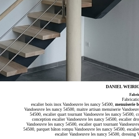
DANIEL WEIRIG- 
Fabri
Fabricati
escalier bois inox Vandoeuvre les nancy 54500,
menuiserie b
Vandoeuvre les nancy 54500, maitre artisan menuiserie Vandoeuvr
54500, escalier quart tournant Vandoeuvre les nancy 54500, c
conception escalier Vandoeuvre les nancy 54500, escalier d
Vandoeuvre les nancy 54500, escalier quart tournant Vandoeuvre
54500, parquet bâton rompu Vandoeuvre les nancy 54500, escalie
escalier Vandoeuvre les nancy 54500, dressing 