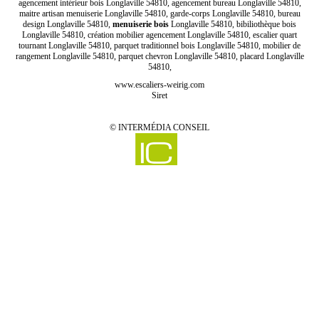
agencement intérieur bois Longlaville 54810, agencement bureau Longlaville 54810,
maitre artisan menuiserie Longlaville 54810, garde-corps Longlaville 54810, bureau
design Longlaville 54810,
menuiserie bois
Longlaville 54810, bibiliothèque bois
Longlaville 54810, création mobilier agencement Longlaville 54810, escalier quart
tournant Longlaville 54810, parquet traditionnel bois Longlaville 54810, mobilier de
rangement Longlaville 54810, parquet chevron Longlaville 54810, placard Longlaville
54810,
www.escaliers-weirig.com
Siret
©
INTERMÉDIA CONSEIL