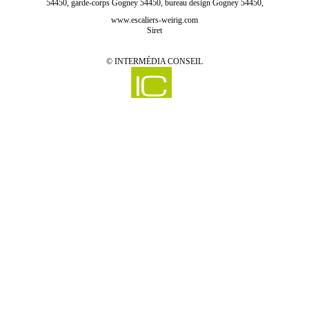
54450, garde-corps Gogney 54450, bureau design Gogney 54450,
www.escaliers-weirig.com
Siret
©
INTERMÉDIA CONSEIL