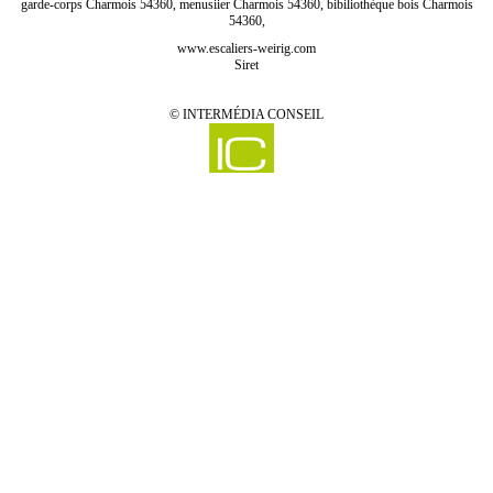
garde-corps Charmois 54360, menusiier Charmois 54360, bibiliothèque bois Charmois
54360,
www.escaliers-weirig.com
Siret
©
INTERMÉDIA CONSEIL